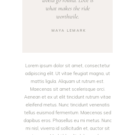
woeld go round. Love is
what makes the ride
worthwile.
MAYA LEMARK
—
Lorem ipsum dolor sit amet, consectetur
adipiscing elit. Ut vitae feugiat magna, ut
mattis ligula. Aliquam ut rutrum est.
Maecenas sit amet scelerisque orci.
Aenean et ex ut elit tincidunt rutrum vitae
eleifend metus. Nunc tincidunt venenatis
tellus euismod fermentum. Maecenas sed
dapibus eros. Phasellus eu mi metus. Nunc
mi nisl, viverra id sollicitudin et, auctor sit