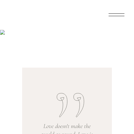
Home
>
Wedding
>
Maya Lemark
Love doesn't make the