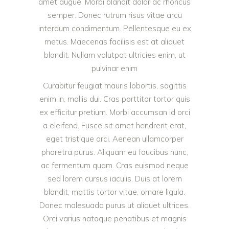
amet augue. Morbi blandit dolor ac rhoncus
semper. Donec rutrum risus vitae arcu
interdum condimentum. Pellentesque eu ex
metus. Maecenas facilisis est at aliquet
blandit. Nullam volutpat ultricies enim, ut
pulvinar enim
Curabitur feugiat mauris lobortis, sagittis
enim in, mollis dui. Cras porttitor tortor quis
ex efficitur pretium. Morbi accumsan id orci
a eleifend. Fusce sit amet hendrerit erat,
eget tristique orci. Aenean ullamcorper
pharetra purus. Aliquam eu faucibus nunc,
ac fermentum quam. Cras euismod neque
sed lorem cursus iaculis. Duis at lorem
blandit, mattis tortor vitae, ornare ligula.
Donec malesuada purus ut aliquet ultrices.
Orci varius natoque penatibus et magnis