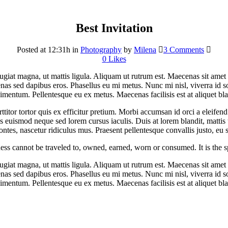
Best Invitation
Posted at 12:31h
in
Photography
by
Milena
3 Comments
0
Likes
ugiat magna, ut mattis ligula. Aliquam ut rutrum est. Maecenas sit amet s
 sed dapibus eros. Phasellus eu mi metus. Nunc mi nisl, viverra id sol
mentum. Pellentesque eu ex metus. Maecenas facilisis est at aliquet blan
rttitor tortor quis ex efficitur pretium. Morbi accumsan id orci a eleifen
uismod neque sed lorem cursus iaculis. Duis at lorem blandit, mattis tor
ntes, nascetur ridiculus mus. Praesent pellentesque convallis justo, eu s
ss cannot be traveled to, owned, earned, worn or consumed. It is the sp
ugiat magna, ut mattis ligula. Aliquam ut rutrum est. Maecenas sit amet s
 sed dapibus eros. Phasellus eu mi metus. Nunc mi nisl, viverra id sol
mentum. Pellentesque eu ex metus. Maecenas facilisis est at aliquet blan