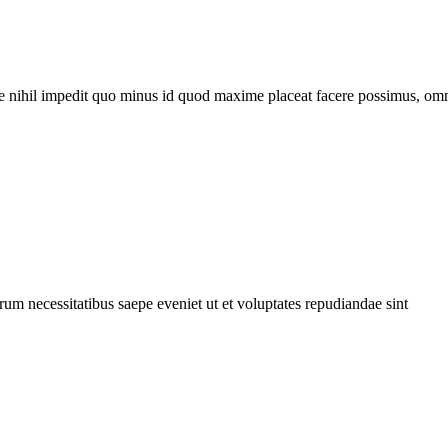
e nihil impedit quo minus id quod maxime placeat facere possimus, omn
rum necessitatibus saepe eveniet ut et voluptates repudiandae sint