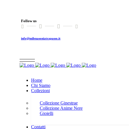
Follow us
info@milenasoniatrapasso.it
Home
Chi Siamo
Collezioni
Collezione Ginestrae
Collezione Anime Nere
Gioielli
Contatti