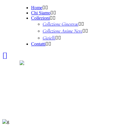
Home
Chi Siamo
Collezioni
Collezione Ginestrae
Collezione Anime Nere
Gioielli
Contatti
Best Invitation
Home
>
Photography
>
Best Invitation