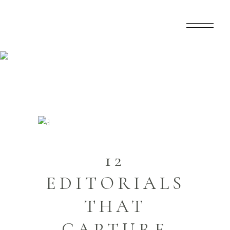
Home
>
Wedding
>
12 Editorials That Capture
The Biggest News Of 2023
12
EDITORIALS
THAT
CAPTURE