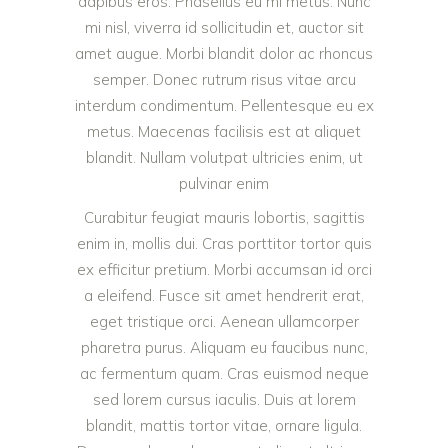
dapibus eros. Phasellus eu mi metus. Nunc
mi nisl, viverra id sollicitudin et, auctor sit
amet augue. Morbi blandit dolor ac rhoncus
semper. Donec rutrum risus vitae arcu
interdum condimentum. Pellentesque eu ex
metus. Maecenas facilisis est at aliquet
blandit. Nullam volutpat ultricies enim, ut
pulvinar enim
Curabitur feugiat mauris lobortis, sagittis
enim in, mollis dui. Cras porttitor tortor quis
ex efficitur pretium. Morbi accumsan id orci
a eleifend. Fusce sit amet hendrerit erat,
eget tristique orci. Aenean ullamcorper
pharetra purus. Aliquam eu faucibus nunc,
ac fermentum quam. Cras euismod neque
sed lorem cursus iaculis. Duis at lorem
blandit, mattis tortor vitae, ornare ligula.